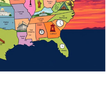
idder hjertet
hvor lang tid skal
kartofler koge
or Hvordan
Posted in
Hvor
By
Hvad Hvor Hvordan
Posted i
rt overblik over hvor
ertet i kroppen, dets
Få den præcise kogetid fo
.
kartofler med vores guide