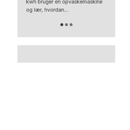
kwh bruger en opvaskemaskine
og lær, hvordan...