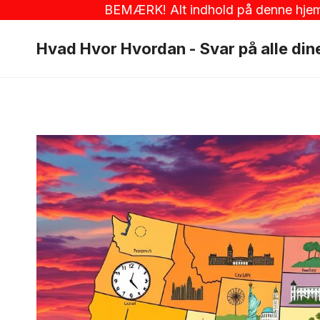
Fortsæt
BEMÆRK! Alt indhold på denne hjemmes
til
Hvad Hvor Hvordan - Svar på alle di
indhold