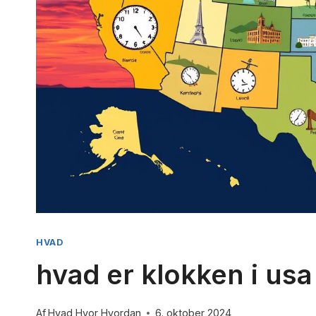
hvor s
By
Hvad Hv
HVAD
Få et kla
hvad er klokken i usa
sidder hj
præcise..
Af
Hvad Hvor Hvordan
6. oktober 2024