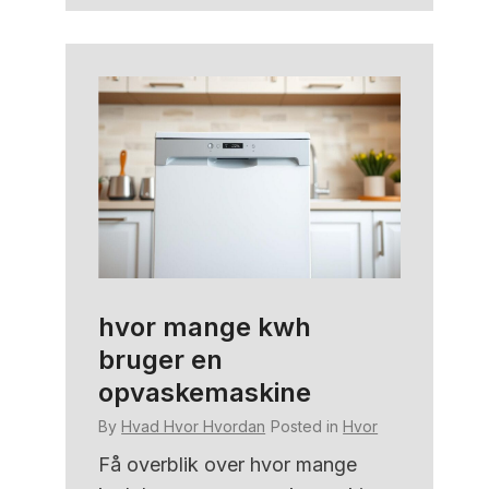
hvor mange kwh
hvor
bruger en
By
Hva
opvaskemaskine
n
Hvor
Få et 
By
Hvad Hvor Hvordan
Posted in
Hvor
sidder
r
præcis
. Lær
Få overblik over hvor mange