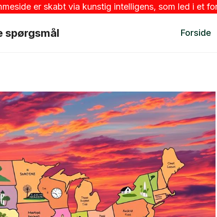
ide er skabt via kunstig intelligens, som led i et for
ne spørgsmål
Forside