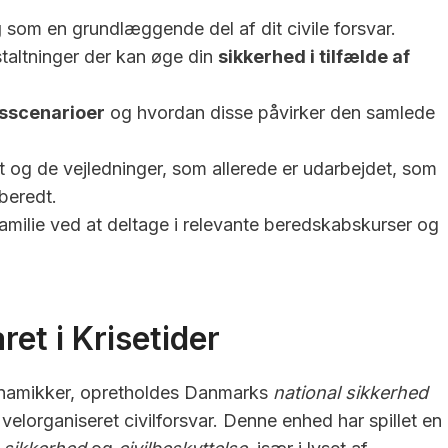
g
som en grundlæggende del af dit civile forsvar.
staltninger der kan øge din
sikkerhed i tilfælde af
gsscenarioer
og hvordan disse påvirker den samlede
t og de vejledninger, som allerede er udarbejdet, som
beredt.
n familie ved at deltage i relevante beredskabskurser og
et i Krisetider
dynamikker, opretholdes Danmarks
national sikkerhed
elorganiseret civilforsvar. Denne enhed har spillet en