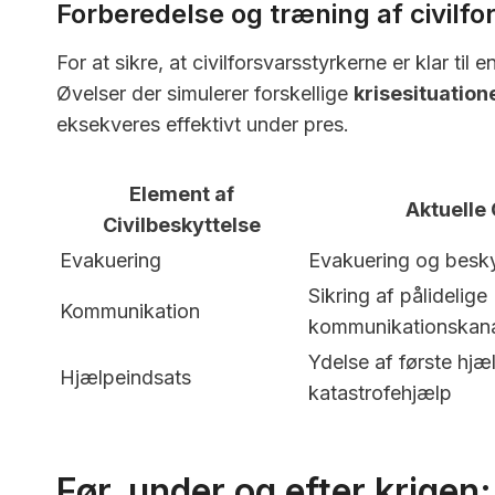
Forberedelse og træning af civilfo
For at sikre, at civilforsvarsstyrkerne er klar ti
Øvelser der simulerer forskellige
krisesituation
eksekveres effektivt under pres.
Element af
Aktuelle
Civilbeskyttelse
Evakuering
Evakuering og besky
Sikring af pålidelige
Kommunikation
kommunikationskana
Ydelse af første hjæ
Hjælpeindsats
katastrofehjælp
Før, under og efter krigen: