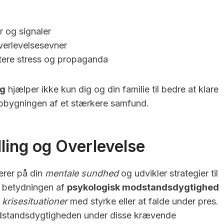
r og signaler
verlevelsesevner
tere stress og propaganda
ag
hjælper ikke kun dig og din familie til bedre at klare
opbygningen af et stærkere samfund.
lling og Overlevelse
serer på din
mentale sundhed
og udvikler strategier til
stå betydningen af
psykologisk modstandsdygtighed
e
krisesituationer
med styrke eller at falde under pres.
odstandsdygtigheden under disse krævende