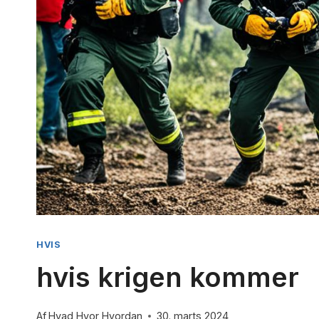
hvor s
By
Hvad Hv
HVIS
Få et kla
hvis krigen kommer
sidder hj
præcise..
Af
Hvad Hvor Hvordan
30. marts 2024