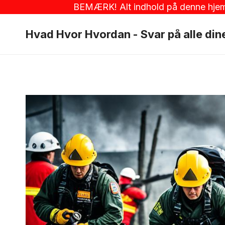
Fortsæt
BEMÆRK! Alt indhold på denne hjemmes
til
Hvad Hvor Hvordan - Svar på alle di
indhold