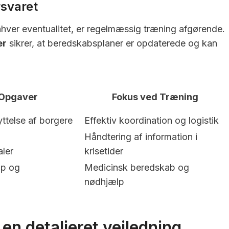
rsvaret
l enhver eventualitet, er regelmæssig træning afgørende.
er
sikrer, at beredskabsplaner er opdaterede og kan
 Opgaver
Fokus ved Træning
ttelse af borgere
Effektiv koordination og logistik
Håndtering af information i
ler
krisetider
lp og
Medicinsk beredskab og
nødhjælp
 en detaljeret vejledning