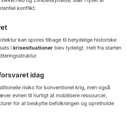
g sikkerhed
og
civilbeskyttelse
, især i lyset af
entiel konflikt.
ret
itektur kan spores tilbage til betydelige historiske
sats i
krisesituationer
blev tydeligt. Helt fra starten
dteringsstruktur.
forsvaret idag
aditionelle risiko for konventionel krig, men også
ver evnen til hurtigt at mobilisere ressourcer,
ukturer for at beskytte befolkningen og opretholde