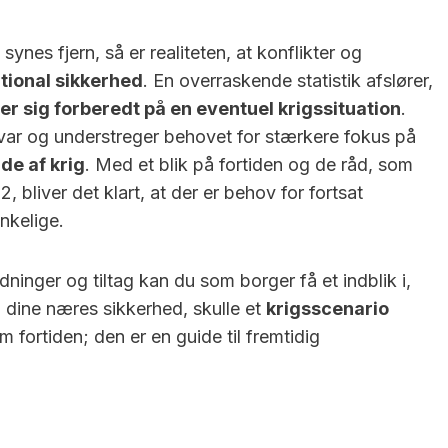
hvor lang...
nes fjern, så er realiteten, at konflikter og
tional sikkerhed
. En overraskende statistik afslører,
er sig forberedt på en eventuel krigssituation
.
orsvar og understreger behovet for stærkere fokus på
lde af krig
. Med et blik på fortiden og de råd, som
 bliver det klart, at der er behov for fortsat
nkelige.
dninger og tiltag kan du som borger få et indblik i,
g dine næres sikkerhed, skulle et
krigsscenario
m fortiden; den er en guide til fremtidig