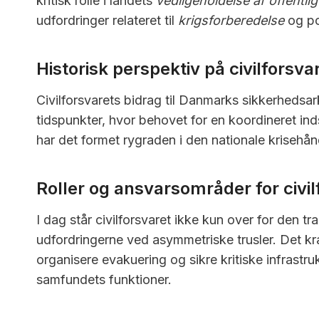
kritisk rolle i landets
vedligeholdelse af offentli
udfordringer relateret til
krigsforberedelse
og pot
Historisk perspektiv på civilforsva
Civilforsvarets bidrag til Danmarks sikkerhedsark
tidspunkter, hvor behovet for en koordineret ind
har det formet rygraden i den nationale krisehån
Roller og ansvarsområder for civil
I dag står civilforsvaret ikke kun over for den tr
udfordringerne ved asymmetriske trusler. Det kræ
organisere evakuering og sikre kritiske infrastr
samfundets funktioner.