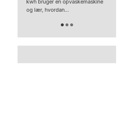
kwh bruger en opvaskemaskine
og lær, hvordan...