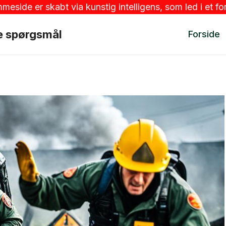
ide er skabt via kunstig intelligens, som led i et for
ne spørgsmål
Forside