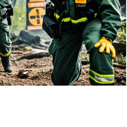
idder hjertet
hvor lang tid skal
kartofler koge
or Hvordan
Posted in
Hvor
By
Hvad Hvor Hvordan
Posted i
rt overblik over hvor
ertet i kroppen, dets
Få den præcise kogetid fo
.
kartofler med vores guide