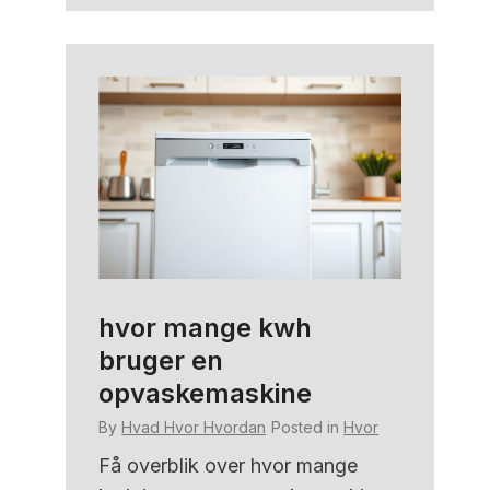
hvor mange kwh
hvor
bruger en
By
Hva
opvaskemaskine
n
Hvor
Få et 
By
Hvad Hvor Hvordan
Posted in
Hvor
sidder
r
præcis
. Lær
Få overblik over hvor mange