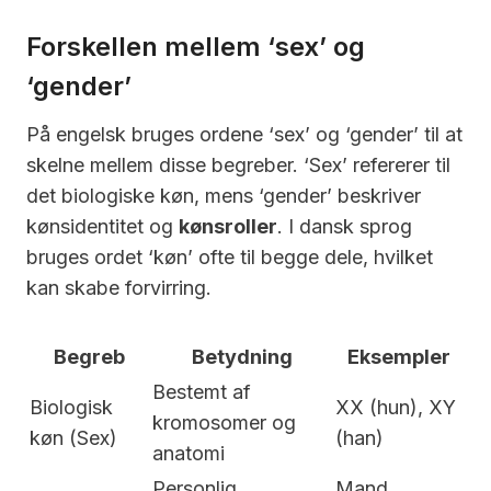
Forskellen mellem ‘sex’ og
‘gender’
På engelsk bruges ordene ‘sex’ og ‘gender’ til at
skelne mellem disse begreber. ‘Sex’ refererer til
det biologiske køn, mens ‘gender’ beskriver
kønsidentitet og
kønsroller
. I dansk sprog
bruges ordet ‘køn’ ofte til begge dele, hvilket
kan skabe forvirring.
Begreb
Betydning
Eksempler
Bestemt af
Biologisk
XX (hun), XY
kromosomer og
køn (Sex)
(han)
anatomi
Personlig
Mand,