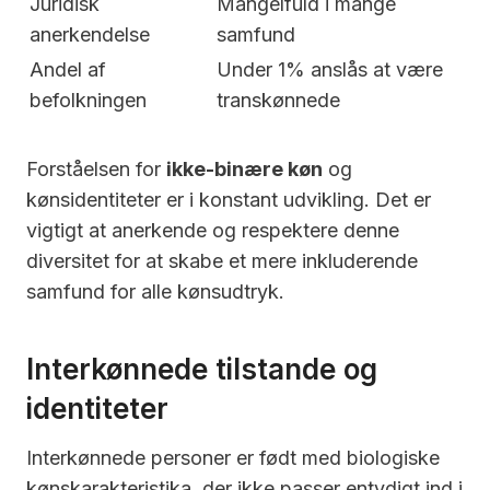
Juridisk
Mangelfuld i mange
anerkendelse
samfund
Andel af
Under 1% anslås at være
befolkningen
transkønnede
Forståelsen for
ikke-binære køn
og
kønsidentiteter er i konstant udvikling. Det er
vigtigt at anerkende og respektere denne
diversitet for at skabe et mere inkluderende
samfund for alle kønsudtryk.
Interkønnede tilstande og
identiteter
Interkønnede personer er født med biologiske
kønskarakteristika, der ikke passer entydigt ind i