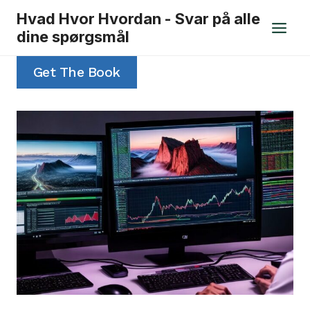
Fortsæt
Hvad Hvor Hvordan - Svar på alle
til
dine spørgsmål
indhold
Get The Book