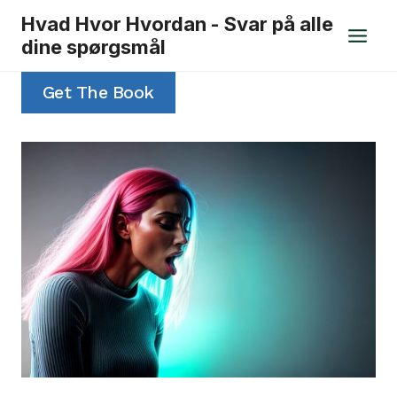
Fortsæt
Hvad Hvor Hvordan - Svar på alle
til
dine spørgsmål
indhold
Get The Book