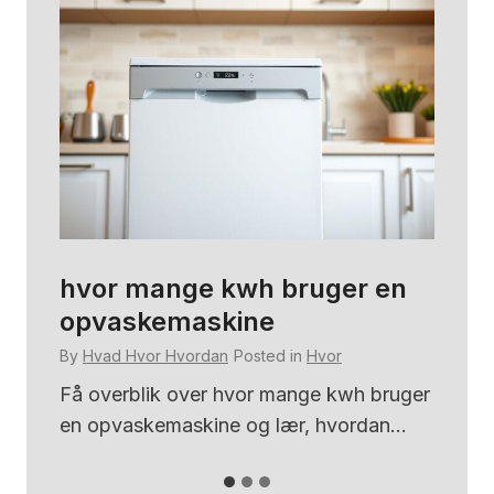
hvor sidder hjertet
hv
k
By
Hvad Hvor Hvordan
Posted in
Hvor
By
Få et klart overblik over hvor sidder
hjertet i kroppen, dets præcise...
ger
Få
me